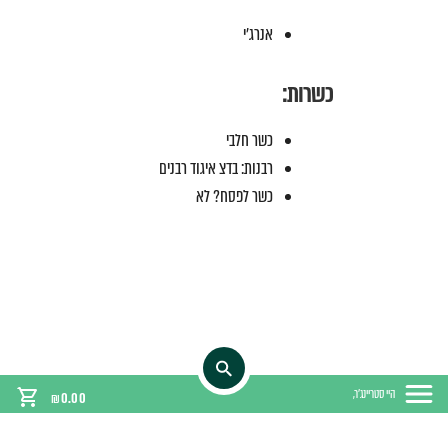
אנרג'י
כשרות:
כשר חלבי
רבנות: בדצ איגוד רבנים
כשר לפסח? לא
היי סטריינג'ר,
₪
0.00