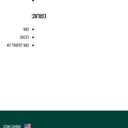
כשרות:
כשר
רבנות:
כשר לפסח? לא
English | אנגלית