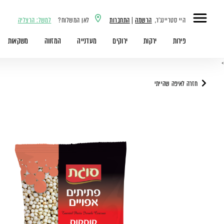
היי סטריינג'ר,
הרשמה
|
התחברות
לאן המשלוח?
למשל: הרצליה
פירות
ירקות
ירוקים
מעדנייה
המזווה
משקאות
>
חזרה לאיפה שהייתי