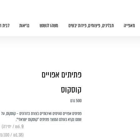
מאפייה
תבלינים, פיצוחים, פירות יבשים
משהו לנשנש
בריאות
לבית ו
פתיתים אפויים
קוסקוס
500 גרם
פתיתים אפויים טעימים ואיכותיים בצורת כדורונים – קוסקוס, על
שמם נקרא בעולם המוצר פתיתים "קוסקוס ישראלי".
(₪6.9 / יחידה)
(₪1.38 / 100 גרם)