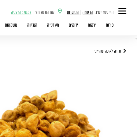
היי סטריינג'ר,
הרשמה
|
התחברות
לאן המשלוח?
למשל: הרצליה
פירות
ירקות
ירוקים
מעדנייה
המזווה
משקאות
>
חזרה לאיפה שהייתי