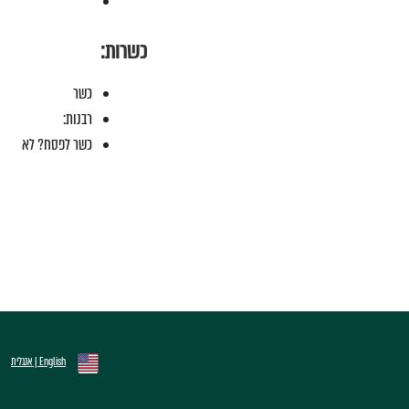
כשרות:
כשר
רבנות:
כשר לפסח? לא
English | אנגלית