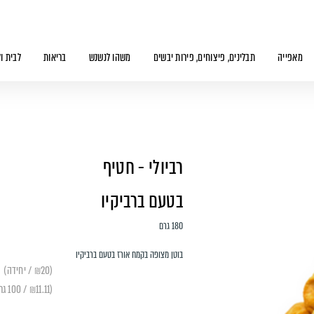
מאפייה
תבלינים, פיצוחים, פירות יבשים
משהו לנשנש
בריאות
לבית ו
רביולי - חטיף
בטעם ברביקיו
180 גרם
בוטן מצופה בקמח אורז בטעם ברביקיו
(₪20 / יחידה)
(₪11.11 / 100 גרם)