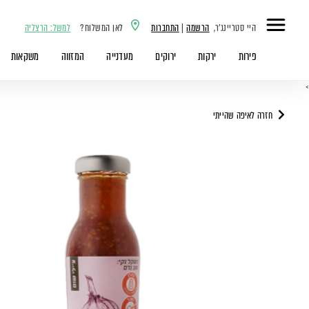
היי סטריינג'ר,
הרשמה
|
התחברות
לאן המשלוח?
למשל: הרצליה
פירות
ירקות
ירוקים
מעדנייה
המזווה
משקאות
>
חזרה לאיפה שהייתי