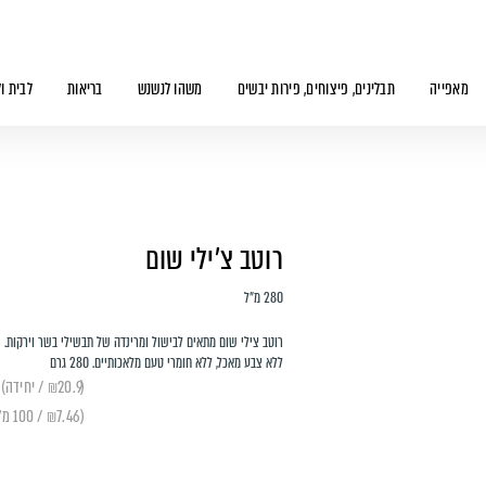
מאפייה
תבלינים, פיצוחים, פירות יבשים
משהו לנשנש
בריאות
לבית ו
רוטב צ'ילי שום
280 מ״ל
רוטב צילי שום מתאים לבישול ומרינדה של תבשילי בשר וירקות.
ללא צבע מאכל, ללא חומרי טעם מלאכותיים. 280 גרם
(₪20.9 / יחידה)
(₪7.46 / 100 מ״ל)