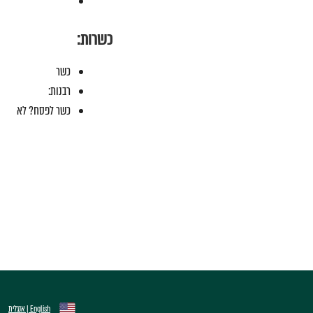
כשרות:
כשר
רבנות:
כשר לפסח? לא
English | אנגלית