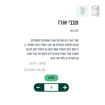
שבבי אורז
227 גרם
שבבי אורז, כמו אטריות האורז, מתאימים למוקפצים,
מרקים וסלטים. מבשלים את שבבי האורז במים רותחים 4-
3 דקות וניתן להוסיף אותם למנה או להוסיף לווק להכנת
מוקפץ. שבבי האורז אינם מכילים גלוטן ולא צבעי מאכל.
הם עשויים מ-90% אורז ומים.
(₪9.9 / יחידה)
(₪4.36 / 100 גרם)
יחידה
-
+