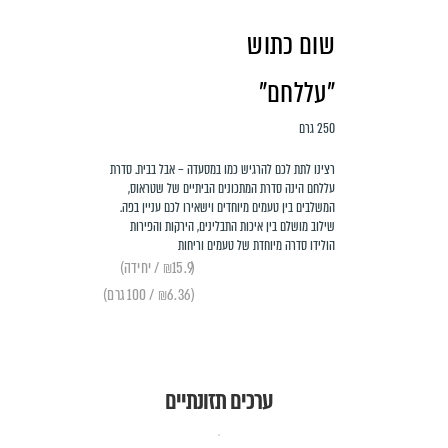
שום כתוש
"עללחם"
250 גרם
רצינו לתת לכם להרגיש כמו במסעדה – אבל בבית. סדרת
עללחם הינה סדרת המתכונים הביתיים של שטראוס,
המשלבים בין טעמים מיוחדים וישאירו לכם עניין בפה.
שילוב מושלם בין איכות התבלינים, הירקות והפירות
הולידו סדרה מיוחדת של טעמים וריחות
(₪15.9 / יחידה)
(₪6.36 / 100 גרם)
ערכים תזונתיים