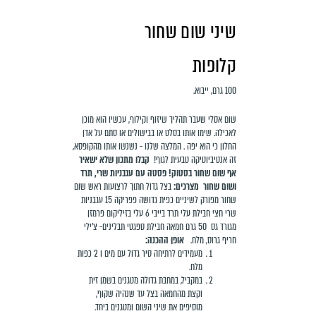
שיני שום שחור
קלופות
100 גרם, ייבוא.
שום אסלי שעבר תהליך שיזוף וקילוף, עכשיו הוא מוכן
לאכילה.
שימו אותו בסלט או בבישולים או סתם על אדן
החלון כי הוא יפה . המלצה שלנו - נשנשו אותו מהקופסא,
זה אנטיביוטיקה טבעית לגוף!
קבלו מתכון שלא ישאיר
אף שום שחור בסטוק!
פסטה עם עגבניות שרי, תרד
ושום שחור
מצרכים:
בצל גדול חתוך לרצועות
ראש שום
שחור מפורק לשיניים
כפית גדושה פפריקה
15 עגבניות
שרי
חצי חבילת עלי תרד בייבי
6 עלי בזיליקום
פרמזן
מגורד גס
50 גרם חמאה
חבילת ספגטי
תבלינים- צ׳ילי
חריף גרוס, מלח.
אופן ההכנה:
מעמידים לרתיחה סיר גדול עם מים ו 2 כפות
מלח.
במקביל, במחבת גדולה מטגנים בשמן זית
וקצת מהחמאה בצל עד שנהיה שקוף,
מוסיפים את שיני השום ומטגנים ביחד.