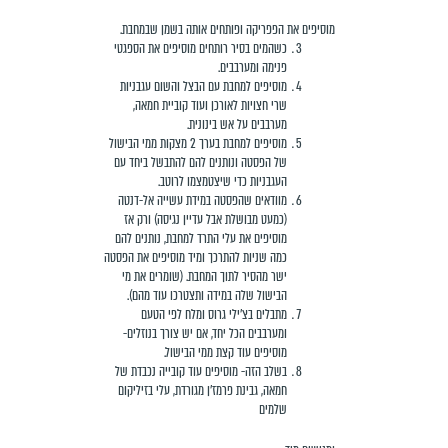
מוסיפים את הפפריקה ופותחים אותה בשמן שבמחבת.
כשהמים בסיר רותחים מוסיפים את הספגטי
פנימה ומערבבים.
מוסיפים למחבת עם הבצל והשום עגבניות
שרי חצויות לאורכן ועוד קוביית חמאה,
מערבבים על אש בינונית.
מוסיפים למחבת בערך 2 מצקות ממי הבישול
של הפסטה ונותנים להם להתבשל ביחד עם
העגבניות כדי שיצטמצמו לרוטב.
מוודאים שהפסטה במידת עשייה אל-דנטה
(כמעט מבושלת אבל עדיין נגיסה) ורק אז
מוסיפים את עלי התרד למחבת, נותנים להם
כמה שניות להתרכך ומיד מוסיפים את הפסטה
ישר מהסיר לתוך המחבת. (שומרים את מי
הבישול שלה במידה ותצטרכו עוד מהם).
מתבלים בצ׳ילי גרוס ומלח לפי הטעם
ומערבבים הכל יחד, אם יש צורך בנוזלים-
מוסיפים עוד קצת ממי הבישול.
בשלב הזה- מוסיפים עוד קובייה נכבדת של
חמאה, גבינת פרמז׳ן מגורדת, עלי בזיליקום
שלמים