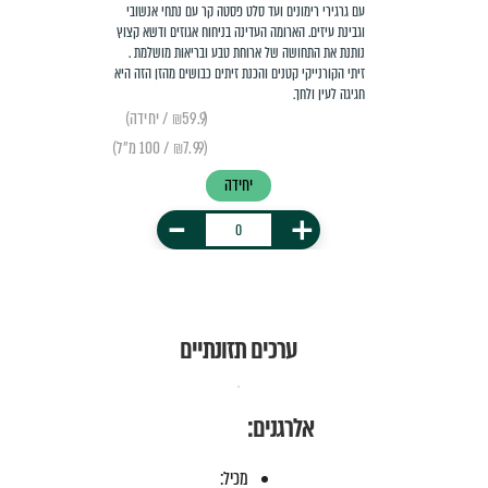
עם גרגירי רימונים ועד סלט פסטה קר עם נתחי אנשובי
וגבינת עיזים. הארומה העדינה בניחוח אגוזים ודשא קצוץ
נותנת את התחושה של ארוחת טבע ובריאות מושלמת .
זיתי הקורנייקי קטנים והכנת זיתים כבושים מהזן הזה היא
חגיגה לעין ולחך.
(₪59.9 / יחידה)
(₪7.99 / 100 מ״ל)
יחידה
-
+
ערכים תזונתיים
אלרגנים:
מכיל: