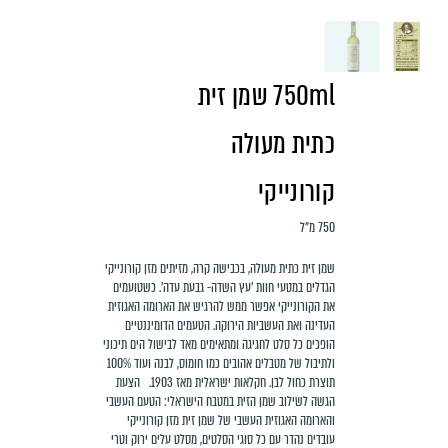
750ml שמן זית
כתית מעולה
קורונייקי
750 מ״ל
שמן זית כתית מעולה, בכבישה קרה, מזיתים מזן קורונייקי
הגדלים במטעי חוות 'עץ השדה- גבעת עדה'. כשטועמים
את הקורונייקי אפשר ממש להרגיש את הארומה האגוזית
העדינה ואת העשביות הירוקה. הטעמים הדומיננטיים
הופכים כל סלט לחגיגה ומתאימים מאד לבישול הים תיכוני
ולתיבול של מטבלים אהובים כמו חומוס, לבנה ועוד 100%
תוצרת כחול לבן. חקלאות ישראלית מאז 1903. הצעת
הגשה לשילוב שמן הזית במטבח הישראלי: הטעם העשבי
והארומה האגוזית העשבי של שמן זית מזן קורונייקי
עובדים נהדר עם כל סוגי הסלטים, מסלט עלים ירוק וטרי