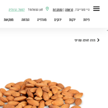
היי סטריינג'ר,
הרשמה
|
התחברות
לאן המשלוח?
למשל: הרצליה
פירות
ירקות
ירוקים
מעדנייה
המזווה
משקאות
>
חזרה לאיפה שהייתי