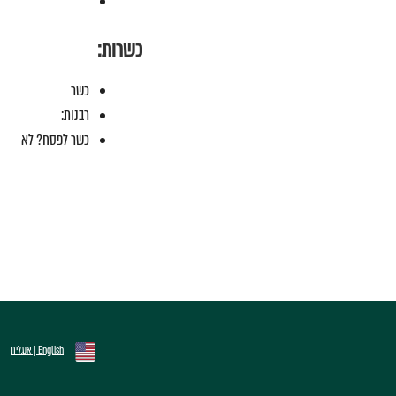
כשרות:
כשר
רבנות:
כשר לפסח? לא
English | אנגלית