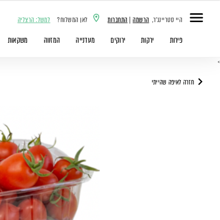
היי סטריינג'ר,
הרשמה
|
התחברות
לאן המשלוח?
למשל: הרצליה
פירות
ירקות
ירוקים
מעדנייה
המזווה
משקאות
>
חזרה לאיפה שהייתי