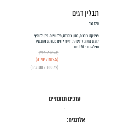
תבלין דגים
120 גרם
פפריקה, כורכום, כמון, כוסברה, מלח ושום. ניתן להוסיף
לדגים בתנור, לדגים על האש, לדגים מטוגנים ולתבשיל
תפו"א הודי. 120 גרם
(₪15.9 / יחידה)
(₪12.5 / יחידה)
(₪10.42 / 100 גרם)
ערכים תזונתיים
אלרגנים: