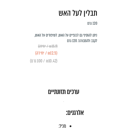
תבלין לעל האש
120 גרם
ניתן להוסיף גם לכנפיים על האש, לשיפודים על האש,
לקבב ולהמבורגר. 120 גרם
(₪15.9 / יחידה)
(₪12.5 / יחידה)
(₪10.42 / 100 גרם)
ערכים תזונתיים
אלרגנים:
מכיל: