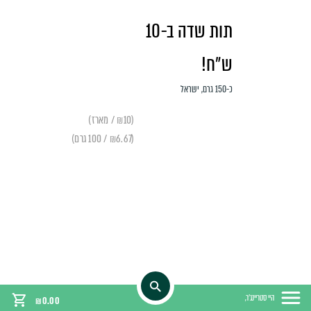
תות שדה ב-10
ש״ח!
כ-150 גרם, ישראל
(₪10 / מארז)
(₪6.67 / 100 גרם)
היי סטריינג'ר,
₪
0.00