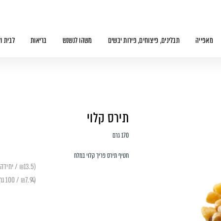
מאפייה
תבלינים, פיצוחים, פירות יבשים
משהו לנשנש
בריאות
לבית ו
תירס קלוי
170 גרם
חטיף תירס פריך קלוי במלח
(₪13.5 / יחידה)
(₪7.94 / 100 גרם)