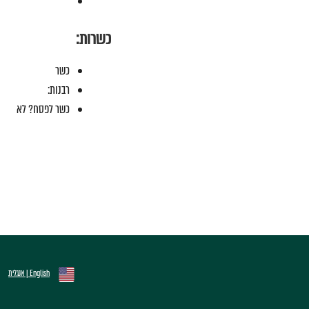
כשרות:
כשר
רבנות:
כשר לפסח? לא
English | אנגלית