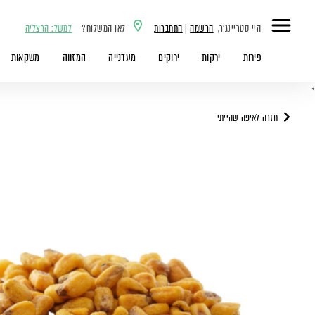
היי סטריינג'ר,
הרשמה
|
התחברות
לאן המשלוח?
למשל: הרצליה
פירות
ירקות
ירוקים
מעדנייה
המזווה
משקאות
>
חזרה לאיפה שהייתי