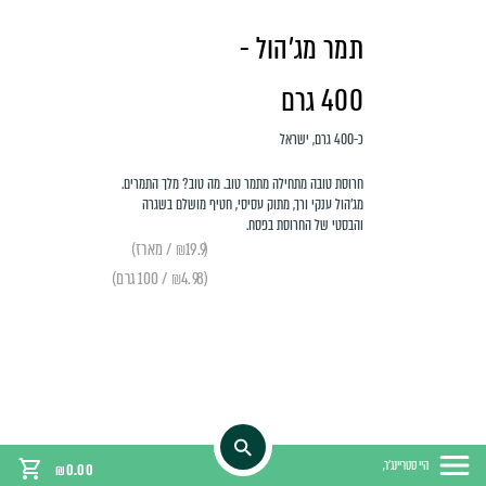
תמר מג׳הול -
400 גרם
כ-400 גרם, ישראל
חרוסת טובה מתחילה מתמר טוב. מה טוב? מלך התמרים.
מג'הול ענקי ורך, מתוק עסיסי, חטיף מושלם בשגרה
והבסטי של החרוסת בפסח.
(₪19.9 / מארז)
(₪4.98 / 100 גרם)
היי סטריינג'ר,
₪
0.00