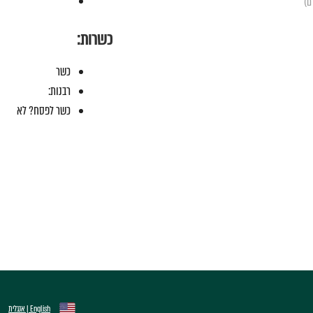
כשרות:
כשר
רבנות:
כשר לפסח? לא
English | אנגלית