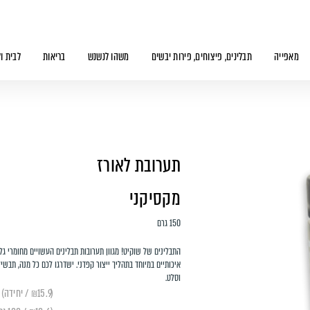
מאפייה
תבלינים, פיצוחים, פירות יבשים
משהו לנשנש
בריאות
לבית ו
תערובת לאורז
מקסיקני
150 גרם
התבלינים של שוקיט! מגוון תערובות תבלינים העשויים מחומרי גל
איכותיים במיוחד בתהליך ייצור קפדני. ישדרגו לכם כל מנה, תבשיל
וסלט.
(₪15.9 / יחידה)