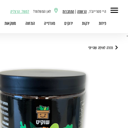
היי סטריינג'ר,
הרשמה
|
התחברות
לאן המשלוח?
למשל: הרצליה
פירות
ירקות
ירוקים
מעדנייה
המזווה
משקאות
>
חזרה לאיפה שהייתי