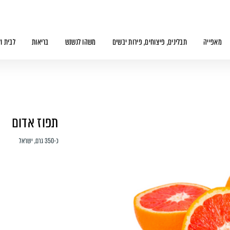
מאפייה
תבלינים, פיצוחים, פירות יבשים
משהו לנשנש
בריאות
לבית ו
תפוז אדום
כ-350 גרם, ישראל