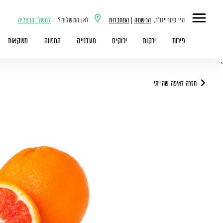
היי סטריינג'ר,
הרשמה
|
התחברות
לאן המשלוח?
למשל: הרצליה
פירות
ירקות
ירוקים
מעדנייה
המזווה
משקאות
>
חזרה לאיפה שהייתי