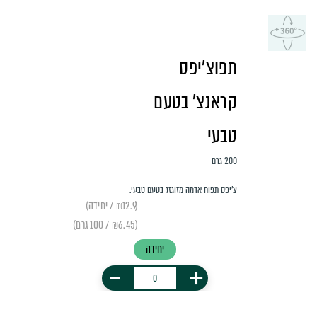
תפוצ'יפס
קראנצ׳ בטעם
טבעי
200 גרם
צ׳יפס תפוח אדמה מזוגזג בטעם טבעי.
(₪12.9 / יחידה)
(₪6.45 / 100 גרם)
יחידה
-
+