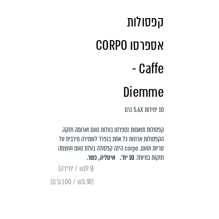
קפסולות
אספרסו CORPO
- Caffe
Diemme
10 יחידות 5.6X גרם
קפסולות תואמות נספרסו בעלות טעם וארומה חזקה.
הקפסולות ארוזות כל אחת בנפרד לשמירה מירבית על
טריות וטעם. corpo הינה קפסולה בעלת טעם ועוצמה
חזקות במיוחד.
10 יח׳.
איטליה, כשר.
(₪19.9 / יחידה)
(₪3.98 / 100 גרם)