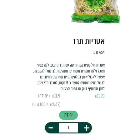
אטריות תרד
454 גרם
אטריות על בסיס קמח חיטה עם תרד מיובש, ללא צבעי
מאכל וללא חומרים משמרים. מתאימות לבישול ולהקפצה,
אפשר לאכול אותן בסלטים קרים ובמרקים חמים. יש
לבשל במים רותחים למשך כ-5 דקות, לערבב מדי פעם,
לסנן ולהוסיף לווק או למנה הרצויה.
11.90
₪
(₪11.9 / יחידה)
(₪2.62 / 100 גרם)
יחידה
-
+