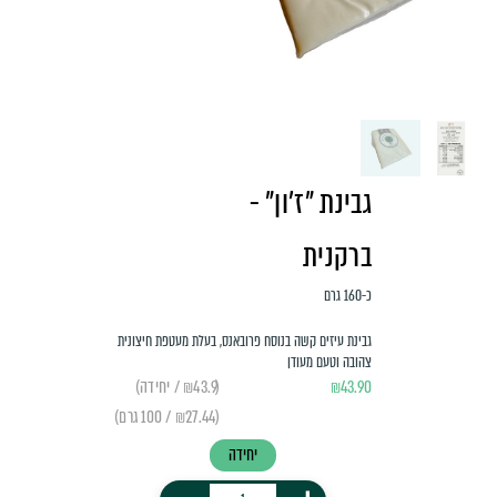
גבינת "ז'ון" -
ברקנית
כ-160 גרם
גבינת עיזים קשה בנוסח פרובאנס, בעלת מעטפת חיצונית
צהובה וטעם מעודן
43.90
₪
(₪43.9 / יחידה)
(₪27.44 / 100 גרם)
יחידה