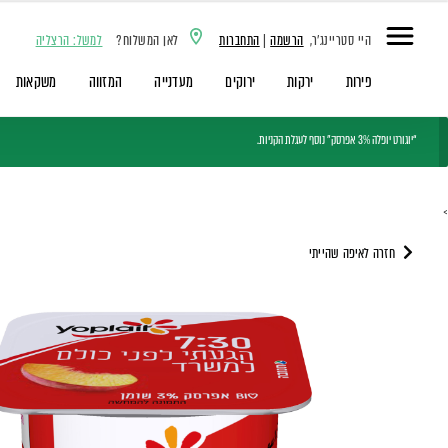
היי סטריינג'ר,
הרשמה
|
התחברות
לאן המשלוח?
למשל: הרצליה
פירות
ירקות
ירוקים
מעדנייה
המזווה
משקאות
“יוגורט יופלה 3% אפרסק” נוסף לעגלת הקניות.
>
חזרה לאיפה שהייתי