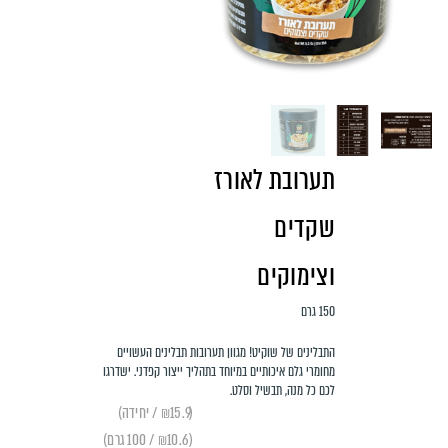
תערובת לאורז
שקדים
וצימוקים
150 גרם
התבלינים של שוקיט! מגוון תערובות תבלינים העשויים
מחומרי גלם איכותיים במיוחד בתהליך ייצור קפדני. ישדרגו
לכם כל מנה, תבשיל וסלט.
(₪15.9 / יחידה)
(₪10.6 / 100 גרם)